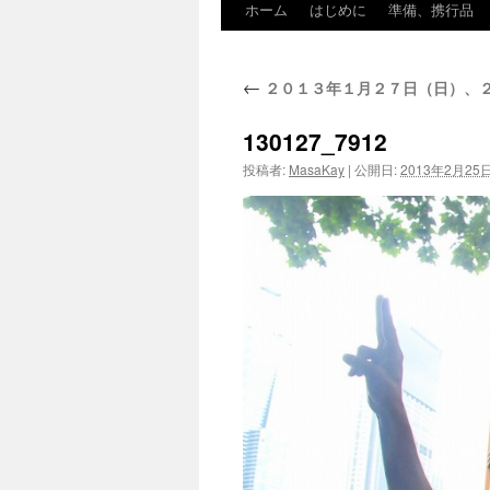
ホーム
はじめに
準備、携行品
←
２０１３年１月２７日（日）、２
130127_7912
投稿者:
MasaKay
|
公開日:
2013年2月25