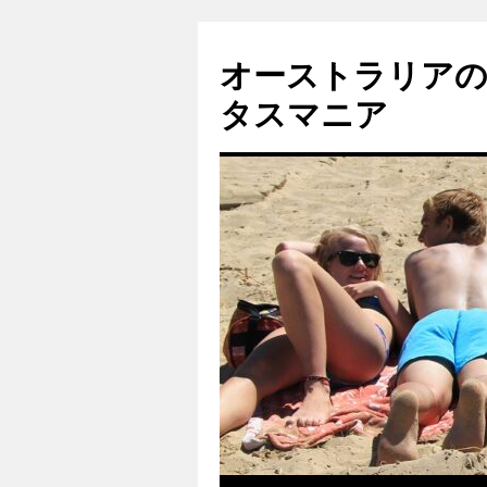
コ
ン
オーストラリア
テ
ン
タスマニア
ツ
へ
ス
キ
ッ
プ