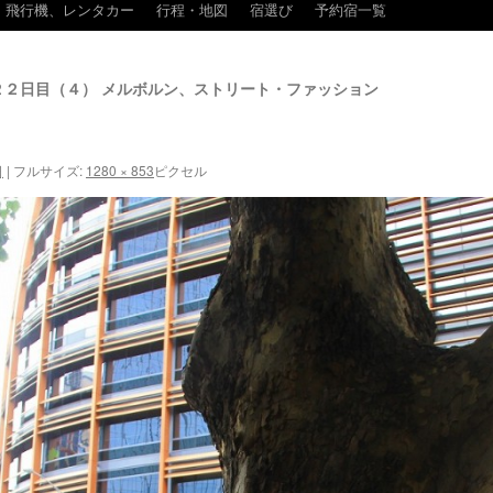
飛行機、レンタカー
行程・地図
宿選び
予約宿一覧
２日目（４） メルボルン、ストリート・ファッション
日
|
フルサイズ:
1280 × 853
ピクセル