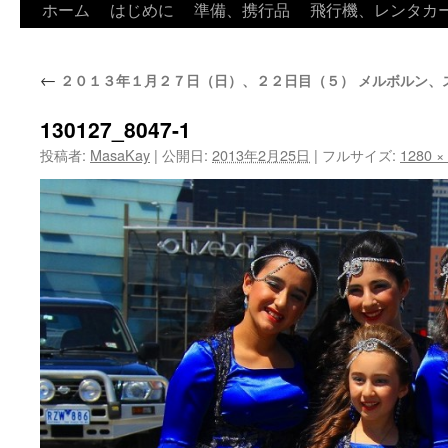
ホーム
はじめに
準備、携行品
飛行機、レンタカ
←
２０１３年１月２７日（日）、２２日目（５） メルボルン、
130127_8047-1
投稿者:
MasaKay
|
公開日:
2013年2月25日
|
フルサイズ:
1280 ×