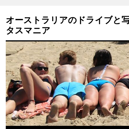
コ
ン
オーストラリアのドライブと
テ
ン
タスマニア
ツ
へ
ス
キ
ッ
プ