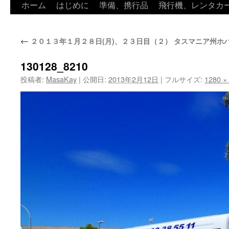
ホーム
はじめに
準備、携行品
飛行機、レンタカ
←
２０１３年１月２８日(月)、２３日目（２） タスマニア州ホ
130128_8210
投稿者:
MasaKay
|
公開日:
2013年2月12日
|
フルサイズ:
1280 ×