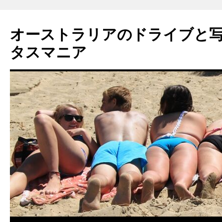
コ
ン
オーストラリアのドライブと
テ
ン
タスマニア
ツ
へ
ス
キ
ッ
プ