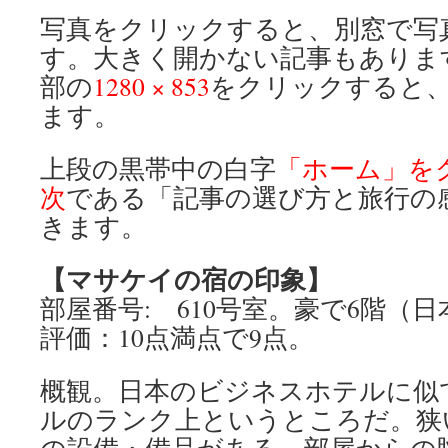
写真をクリックすると、別窓で写
す。大きく開かない記事もありま
部の
1280 × 853
をクリックすると
ます。
上段の黒帯中の白字
「ホーム」を
次
である「記事の選び方と旅行の
きます。
【マサケイの宿の印象】
部屋番号: 610号室。豪で6階（日
評価：10点満点で9点。
概観。日本のビジネスホテルに似
ルのランク上というところだ。狭