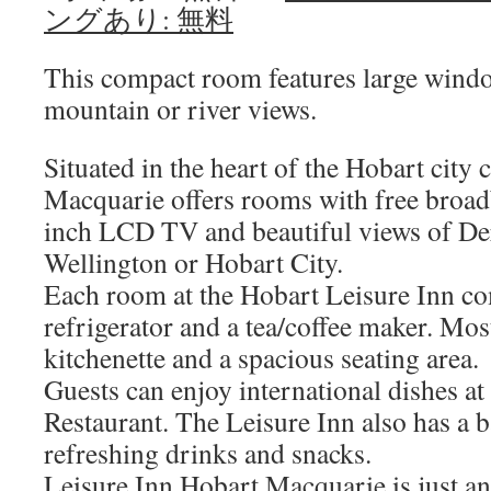
ングあり: 無料
This compact room features large windo
mountain or river views.
Situated in the heart of the Hobart city 
Macquarie offers rooms with free broadb
inch LCD TV and beautiful views of D
Wellington or Hobart City.
Each room at the Hobart Leisure Inn com
refrigerator and a tea/coffee maker. Mo
kitchenette and a spacious seating area.
Guests can enjoy international dishes 
Restaurant. The Leisure Inn also has a 
refreshing drinks and snacks.
Leisure Inn Hobart Macquarie is just a