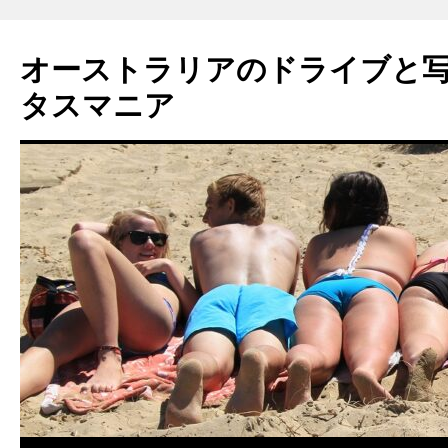
コ
ン
オーストラリアのドライブと
テ
ン
タスマニア
ツ
へ
ス
キ
ッ
プ