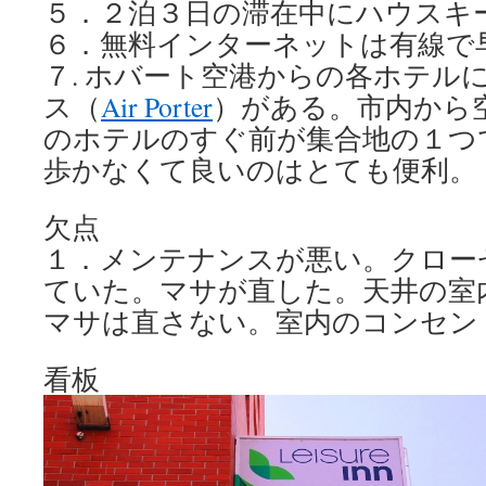
５．２泊３日の滞在中にハウスキ
６．無料インターネットは有線で早
７. ホバート空港からの各ホテル
ス（
Air Porter
）がある。市内から
のホテルのすぐ前が集合地の１つ
歩かなくて良いのはとても便利。
欠点
１．メンテナンスが悪い。クロー
ていた。マサが直した。天井の室
マサは直さない。室内のコンセン
看板