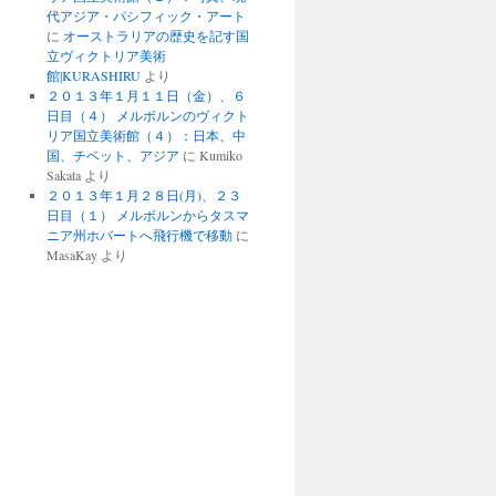
代アジア・パシフィック・アート
に
オーストラリアの歴史を記す国
立ヴィクトリア美術
館|KURASHIRU
より
２０１３年１月１１日（金）、６
日目（４） メルボルンのヴィクト
リア国立美術館（４）：日本、中
国、チベット、アジア
に
Kumiko
Sakata
より
２０１３年１月２８日(月)、２３
日目（１） メルボルンからタスマ
ニア州ホバートへ飛行機で移動
に
MasaKay
より