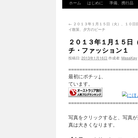
ホーム
はじめに
準備、携行品
←
２０１３年１月１５日（火）、１０日
イ散策、夕方のビーチ
２０１３年１月１５日
チ・ファッション１
投稿日:
2013年1月16日
作成者:
MasaKay
=========================
最初にポチッ↓、 ポチ
ています。
=========================
写真をクリックすると、写真が
真は大きくなります。