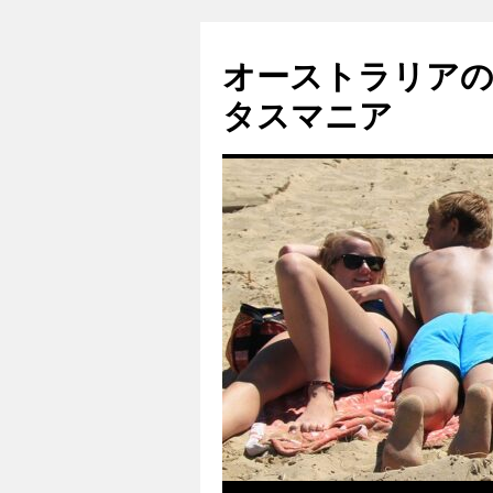
コ
ン
オーストラリア
テ
ン
タスマニア
ツ
へ
ス
キ
ッ
プ