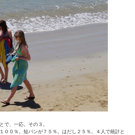
とで、一応。その３。
１００％。短パンが７５％。はだし２５％。４人で統計と