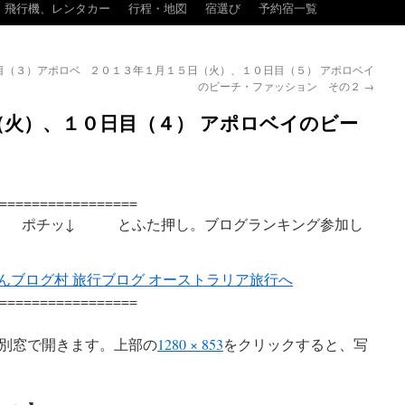
飛行機、レンタカー
行程・地図
宿選び
予約宿一覧
目（３）アポロベ
２０１３年１月１５日（火）、１０日目（５） アポロベイ
のビーチ・ファッション その２
→
（火）、１０日目（４） アポロベイのビー
=================
ッ↓ とふた押し。ブログランキング参加し
=================
別窓で開きます。上部の
1280 × 853
をクリックすると、写